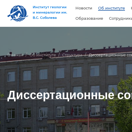
Институт геологии
Новости
Об институте
и минералогии им.
В.С. Соболева
Образование
Сотрудник
Главная
Об институте
Структура
Диссертационные со
Диссертационные с