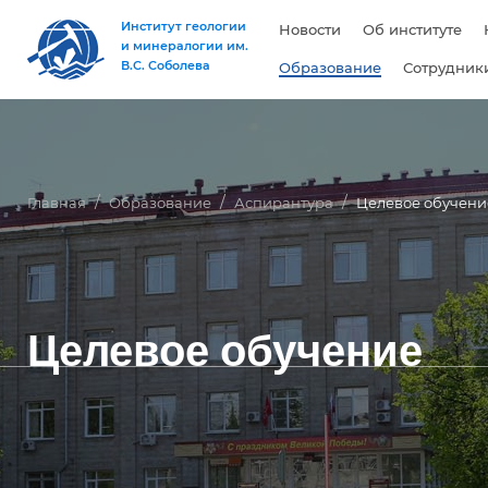
Институт геологии
Новости
Об институте
и минералогии им.
В.С. Соболева
Образование
Сотрудник
Главная
Образование
Аспирантура
Целевое обучени
Целевое обучение