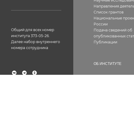
Научные исследован
Направления деятел
Список грантов
Национальные прое
России
Общий для всех номер
Подача сведений об
института 373-05-26.
опубликованных стат
Далее набор внутреннего
Публикации
номера сотрудника
ОБ ИНСТИТУТЕ
История
География работ
Факс: 373-05-61
Фотогалерея
Структура
Лицензии, сертифик
Контакты
Вакансии
Сотрудникам
Документы
Противодействие ко