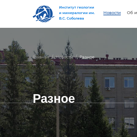
Институт геологии
Новости
Об и
и минералогии им.
В.С. Соболева
Главная
Новости
Разное
Разное