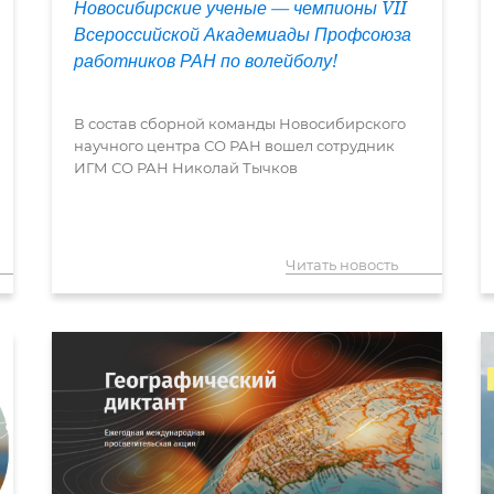
Новосибирские ученые — чемпионы VII
Всероссийской Академиады Профсоюза
работников РАН по волейболу!
В состав сборной команды Новосибирского
научного центра СО РАН вошел сотрудник
ИГМ СО РАН Николай Тычков
Читать новость