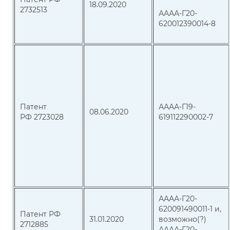
18.09.2020
2732513
АААА-Г20-
620012390014-8
Патент
АААА-Г19-
08.06.2020
РФ 2723028
619112290002-7
АААА-Г20-
620091490011-1 и,
Патент РФ
31.01.2020
возможно(?)
2712885
АААА-Г20-