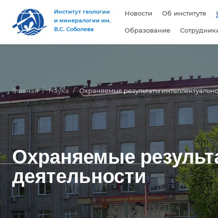
Институт геологии
Новости
Об институте
и минералогии им.
В.С. Соболева
Образование
Сотрудник
Главная
Наука
Охраняемые результаты интеллектуально
Охраняемые результ
деятельности