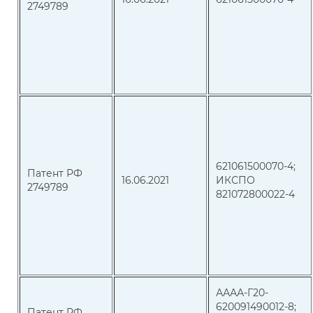
2749789
621061500070-4;
Патент РФ
16.06.2021
ИКСПО
2749789
821072800022-4
АААА-Г20-
620091490012-8;
Патент РФ