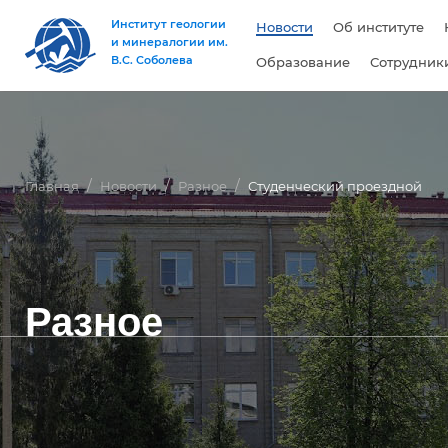
Институт геологии
Новости
Об институте
и минералогии им.
В.С. Соболева
Образование
Сотрудник
Главная
Новости
Разное
Студенческий проездной
Разное