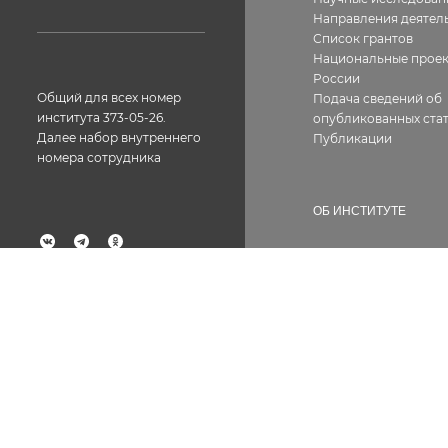
Направления деятел
Список грантов
Национальные прое
России
Общий для всех номер
Подача сведений об
института 373-05-26.
опубликованных стат
Далее набор внутреннего
Публикации
номера сотрудника
ОБ ИНСТИТУТЕ
История
География работ
Факс: 373-05-61
Фотогалерея
Структура
Лицензии, сертифик
Контакты
Вакансии
Сотрудникам
Документы
Противодействие ко