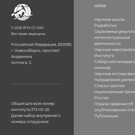
НАУКА
Научные школы
Разработки
©
2026
ИГМ СО РАН.
Охраняемые результ
Все права защищены
интеллектуальной
деятельности
Российская Федерация, 630090,
Научные мероприяти
г. Новосибирск, проспект
Института
Академика
Сибирский минерало
Коптюга, 3
семинар
Научные исследован
Направления деятел
Список грантов
Национальные прое
России
Общий для всех номер
Подача сведений об
института 373-05-26.
опубликованных стат
Далее набор внутреннего
Публикации
номера сотрудника