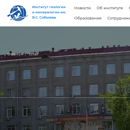
Институт геологии
Новости
Об институте
и минералогии им.
В.С. Соболева
Образование
Сотрудник
Главная
chief