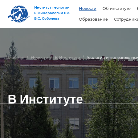
Институт геологии
Новости
Об институте
и минералогии им.
В.С. Соболева
Образование
Сотрудник
Главная
Новости
В Институте
Геология и полезные и
В Институте