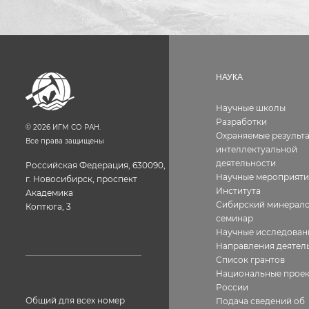
НАУКА
Научные школы
Разработки
©
2026
ИГМ СО РАН.
Охраняемые результ
Все права защищены
интеллектуальной
деятельности
Российская Федерация, 630090,
Научные мероприяти
г. Новосибирск, проспект
Института
Академика
Сибирский минерало
Коптюга, 3
семинар
Научные исследован
Направления деятел
Список грантов
Национальные прое
России
Общий для всех номер
Подача сведений об