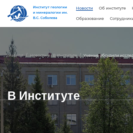
Институт геологии
Новости
Об институте
и минералогии им.
В.С. Соболева
Образование
Сотрудник
Главная
Новости
В Институте
Ученые обсудили иссле
В Институте