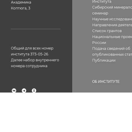
Института
Академика
Сибирский минерало
Коптюга, 3
семинар
Научные исследован
Направления деятел
Список грантов
Национальные прое
России
Общий для всех номер
Подача сведений об
института 373-05-26.
опубликованных стат
Далее набор внутреннего
Публикации
номера сотрудника
ОБ ИНСТИТУТЕ
История
География работ
Факс: 373-05-61
Фотогалерея
Структура
Лицензии, сертифик
Контакты
Вакансии