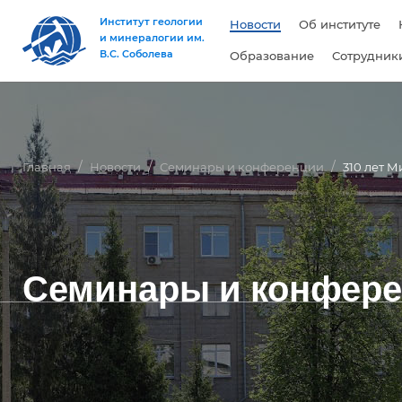
Институт геологии
Новости
Об институте
и минералогии им.
В.С. Соболева
Образование
Сотрудник
Главная
Новости
Семинары и конференции
310 лет 
Семинары и конфер