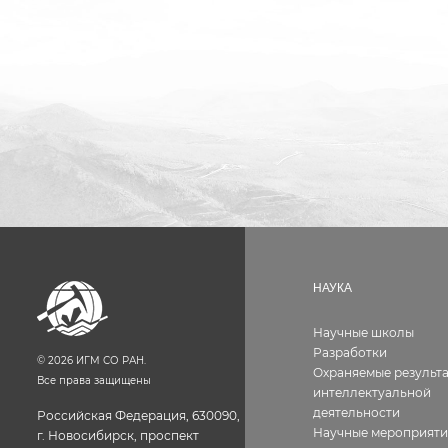
НАУКА
Научные школы
Разработки
©
2026
ИГМ СО РАН.
Охраняемые результ
Все права защищены
интеллектуальной
деятельности
Российская Федерация, 630090,
Научные мероприяти
г. Новосибирск, проспект