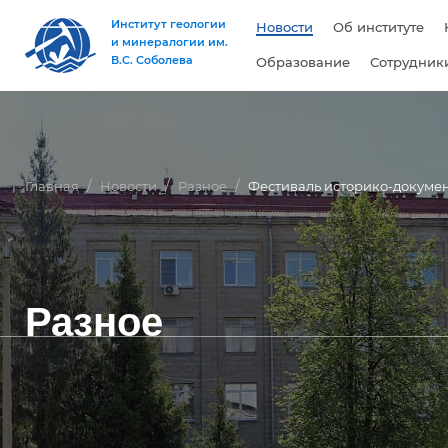
Институт геологии
Новости
Об институте
и минералогии им.
В.С. Соболева
Образование
Сотрудник
Главная
Новости
Разное
Фестиваль историко-докумен
Разное