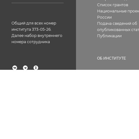
Список грантов
Национальные прое
России
Общий для всех номер
Подача сведений об
института 373-05-26.
опубликованных стат
Далее набор внутреннего
Публикации
номера сотрудника
ОБ ИНСТИТУТЕ
История
География работ
Факс: 373-05-61
Фотогалерея
Структура
Лицензии, сертифик
Контакты
Вакансии
Сотрудникам
Документы
Противодействие ко