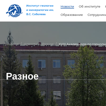
Институт геологии
Новости
Об институте
и минералогии им.
В.С. Соболева
Образование
Сотрудник
Главная
Новости
Разное
XVIII Академиада по горнол
Разное