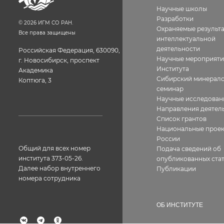
Научные школы
Разработки
©
2026
ИГМ СО РАН.
Охраняемые результ
Все права защищены
интеллектуальной
деятельности
Российская Федерация, 630090,
Научные мероприяти
г. Новосибирск, проспект
Института
Академика
Сибирский минерало
Коптюга, 3
семинар
Научные исследован
Направления деятел
Список грантов
Национальные прое
России
Общий для всех номер
Подача сведений об
института 373-05-26.
опубликованных стат
Далее набор внутреннего
Публикации
номера сотрудника
ОБ ИНСТИТУТЕ