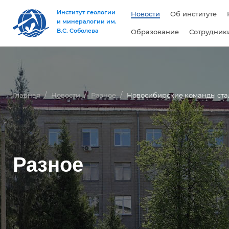
Институт геологии
Новости
Об институте
и минералогии им.
В.С. Соболева
Образование
Сотрудник
Главная
Новости
Разное
Новосибирские команды ста
Разное