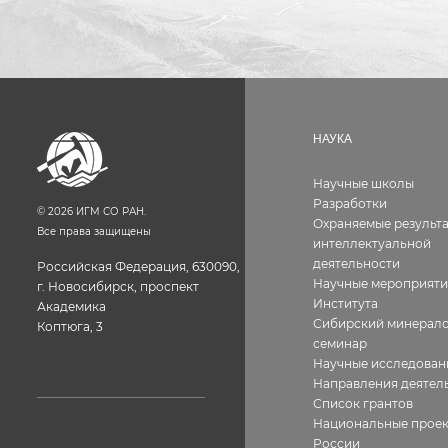
НАУКА
Научные школы
Разработки
©
2026
ИГМ СО РАН.
Охраняемые результ
Все права защищены
интеллектуальной
деятельности
Российская Федерация, 630090,
Научные мероприяти
г. Новосибирск, проспект
Института
Академика
Сибирский минерало
Коптюга, 3
семинар
Научные исследован
Направления деятел
Список грантов
Национальные прое
России