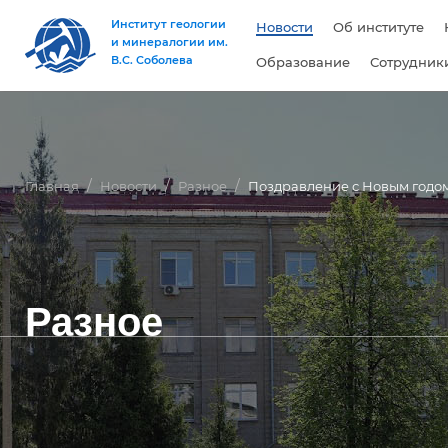
Институт геологии
Новости
Об институте
и минералогии им.
В.С. Соболева
Образование
Сотрудник
Главная
Новости
Разное
Поздравление с Новым годом
Разное