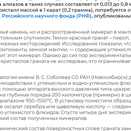
 алмазов в таких случаях составляет от 0,013 до 0,8
исталл массой в 1 карат (0,2 грамма), потребуется от
 Российского научного фонда (РНФ)
, опубликованы
ный камень, но и распространенный минерал в манти
стоянным спутником. Темно-красный гранат – пироп
лмазных месторождений. Исследования показали, чт
мпоненты земной мантии, — содержащие углекислот
стоит этот минерал. Однако до сих пор эксперимента
ристаллов граната не исследован, что ограничивает
алогии имени В. С. Соболева СО РАН (Новосибирск) 
аимодействии с углекислым и водно-углекислым флю
 помощью аппарата высокого давления типа «разрез
 на глубинах порядка 200 километров (примерно в ш
диапазоне 950–1550°C. В установку поместили образ
акже оксалат серебра или щавелевую кислоту — соеди
но-углекислого флюидов. Спустя четыре дня экспери
кий состав полученных минералов.
имический состав поверхностных слоев граната зам