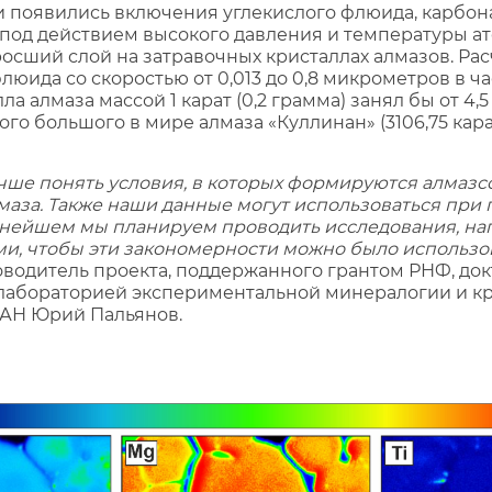
и появились включения углекислого флюида, карбон
о, под действием высокого давления и температуры 
сший слой на затравочных кристаллах алмазов. Расч
юида со скоростью от 0,013 до 0,8 микрометров в ч
 алмаза массой 1 карат (0,2 грамма) занял бы от 4,5
мого большого в мире алмаза «Куллинан» (3106,75 кара
чше понять условия, в которых формируются алмаз
лмаза. Также наши данные могут использоваться пр
ьнейшем мы планируем проводить исследования, на
ами, чтобы эти закономерности можно было использо
ководитель проекта, поддержанного грантом РНФ, док
лабораторией экспериментальной минералогии и кр
РАН Юрий Пальянов.