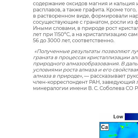
содержание оксидов магния и кальция 
расплавов, а также графита. Кроме тог
в растворенном виде, формировали наро
сосуществующие с гранатом, росли из фл
Иными словами, в природе рост кристалла
лет при 1150°С, а на кристаллизацию са
56 до 3000 лет, соответственно.
«Полученные результаты позволяют лу
граната в процессах кристаллизации а
природного алмазообразования. В дал
условиями роста алмаза и его свойств
алмаза в природе»
, — рассказывает ру
член-корреспондент РАН, заведующий 
минералогии имени В. С. Соболева СО 