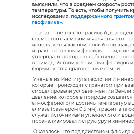
выяснили, что в среднем скорость роста
температуры. То есть, чтобы получить кр
исследования,
поддержанного грантом
геофизика»
.
Гранат — не только красивый драгоцен
совместно с алмазом и является его по
используется как поисковый признак а
играют расплавы и флюиды — жидкие ко
углерода, из которого, собственно, со
взаимодействии углекислых флюидов и к
формируются драгоценные камни.
Ученые из Института геологии и минер
которые происходят с гранатом при вз
смоделировали условия мантии Земли с
давление, которое в природе создается
атмосферного) и достичь температур в 
алмаза (размером 0,5 мм), графит, а т
служат источниками углекислого и вод
проанализировали структуру и химичес
Оказалось, что под действием флюида х