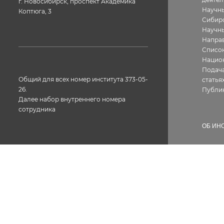
г. Новосибирск, проспект Академика
Научны
Коптюга, 3
Сибир
Научн
Направ
Список
Нацио
Подача
Общий для всех номер института 373-05-
статья
26.
Публи
Далее набор внутреннего номера
сотрудника
ОБ ИН
Истор
Геогра
Фотог
Факс: 373-05-61
Структ
Лиценз
Конта
Вакан
Сотру