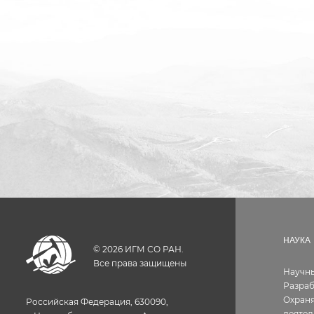
НАУКА
©
2026
ИГМ СО РАН.
Все права защищены
Научн
Разра
Охраня
Российская Федерация, 630090,
деятел