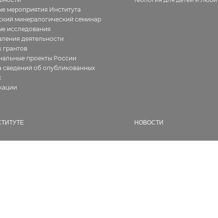
е мероприятия Института
ский минералогический семинар
ые исследования
ления деятельности
 грантов
нальные проекты России
 сведений об опубликованных
х
кации
СТИТУТЕ
НОВОСТИ
ия
Все
фия работ
В Институте
алерея
Новости геологии
ура
Семинары и конференции
ии, сертификаты
Конкурсы и гранты
кты
Разное
сии
дникам