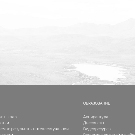
ОБРАЗОВАНИЕ
ые школы
Аспирантура
ботки
Диссоветы
емые результаты интеллектуальной
Видеоресурсы
ьности
Геология для детей и люби