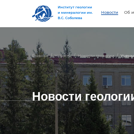
Институт геологии
Новости
Об и
и минералогии им.
В.С. Соболева
Главная
Новости
Новости геологии
Учены
Новости геологи