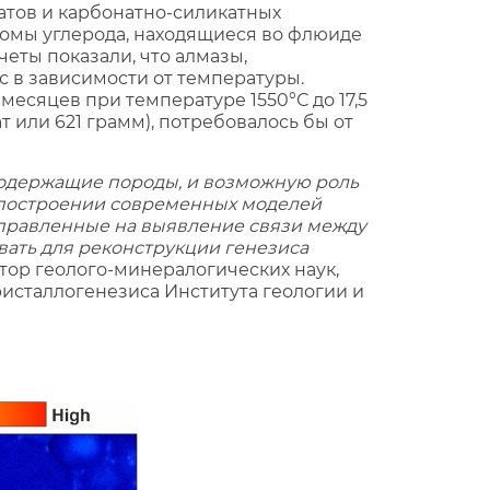
атов и карбонатно-силикатных
атомы углерода, находящиеся во флюиде
еты показали, что алмазы,
ас в зависимости от температуры.
 месяцев при температуре 1550°С до 17,5
т или 621 грамм), потребовалось бы от
содержащие породы, и возможную роль
и построении современных моделей
правленные на выявление связи между
вать для реконструкции генезиса
тор геолого-минералогических наук,
исталлогенезиса Института геологии и