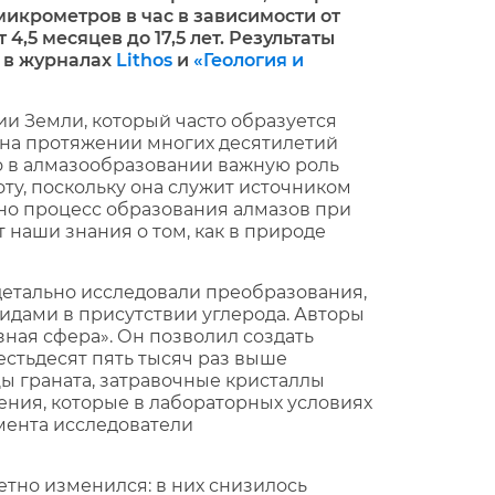
 микрометров в час в зависимости от
 4,5 месяцев до 17,5 лет. Результаты
 в журналах
Lithos
и
«Геология и
и Земли, который часто образуется
, на протяжении многих десятилетий
о в алмазообразовании важную роль
у, поскольку она служит источником
льно процесс образования алмазов при
 наши знания о том, как в природе
детально исследовали преобразования,
идами в присутствии углерода. Авторы
ная сфера». Он позволил создать
естьдесят пять тысяч раз выше
цы граната, затравочные кристаллы
нения, которые в лабораторных условиях
мента исследователи
етно изменился: в них снизилось