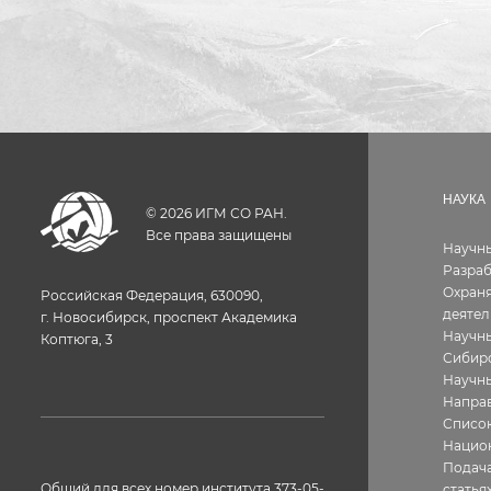
НАУКА
©
2026
ИГМ СО РАН.
Все права защищены
Научн
Разра
Охраня
Российская Федерация, 630090,
деятел
г. Новосибирск, проспект Академика
Научны
Коптюга, 3
Сибир
Научн
Направ
Список
Нацио
Подача
Общий для всех номер института 373-05-
статья