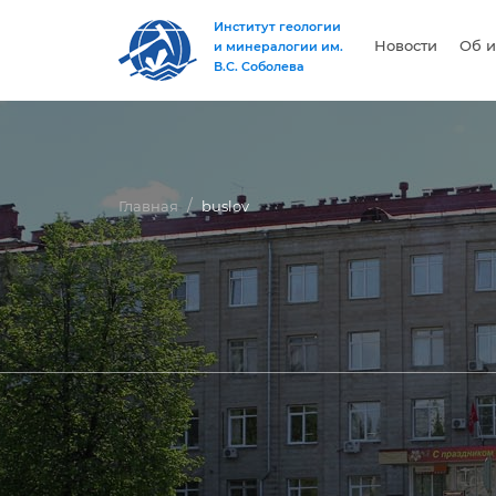
Институт геологии
Новости
Об и
и минералогии им.
В.С. Соболева
Главная
buslov