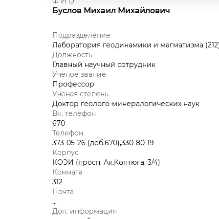
Ф И О
Буслов Михаил Михайлович
Подразделение
Лаборатория геодинамики и магматизма (212
Должность
Главный научный сотрудник
Ученое звание
Профессор
Ученая степень
Доктор геолого-минералогических наук
Вн. телефон
670
Телефон
373-05-26 (доб.670),330-80-19
Корпус
КОЭИ (просп. Ак.Коптюга, 3/4)
Комната
312
Почта
...
Доп. информация