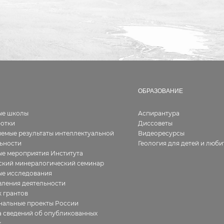
ОБРАЗОВАНИЕ
ые школы
Аспирантура
ботки
Диссоветы
емые результаты интеллектуальной
Видеоресурсы
ьности
Геология для детей и люби
е мероприятия Института
ский минералогический семинар
ые исследования
ления деятельности
 грантов
нальные проекты России
 сведений об опубликованных
х