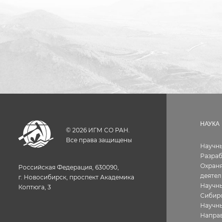
НАУКА
©
2026
ИГМ СО РАН.
Все права защищены
Научн
Разра
Охраня
Российская Федерация, 630090,
деятел
г. Новосибирск, проспект Академика
Научны
Коптюга, 3
Сибир
Научн
Направ