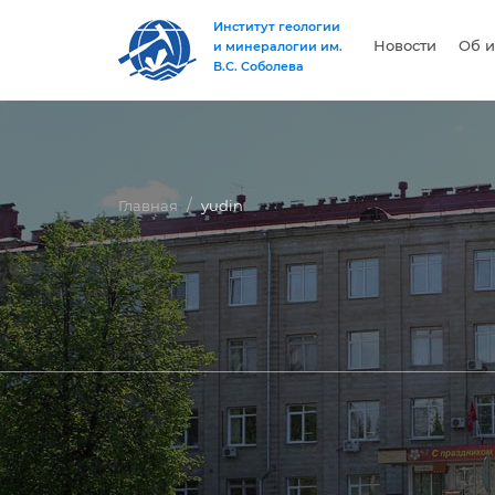
Институт геологии
Новости
Об и
и минералогии им.
В.С. Соболева
Главная
yudin