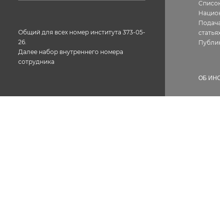
Список
Нацио
Подача
Общий для всех номер института 373-05-
статья
26.
Публи
Далее набор внутреннего номера
сотрудника
ОБ ИН
Истор
Геогра
Фотог
Факс: 373-05-61
Структ
Лиценз
Конта
Вакан
Сотру
Докум
Проти