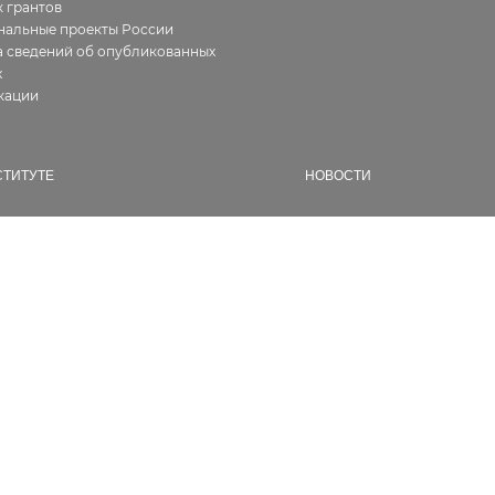
 грантов
нальные проекты России
 сведений об опубликованных
х
кации
СТИТУТЕ
НОВОСТИ
ия
Все
фия работ
В Институте
алерея
Новости геологии
ура
Семинары и конференции
ии, сертификаты
Конкурсы и гранты
кты
Разное
сии
дникам
енты
водействие коррупции