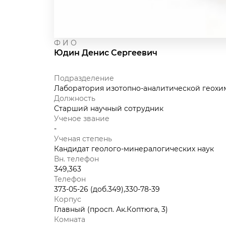
Ф И О
Юдин Денис Сергеевич
Подразделение
Лаборатория изотопно-аналитической геохим
Должность
Старший научный сотрудник
Ученое звание
-
Ученая степень
Кандидат геолого-минералогических наук
Вн. телефон
349,363
Телефон
373-05-26 (доб.349),330-78-39
Корпус
Главный (просп. Ак.Коптюга, 3)
Комната