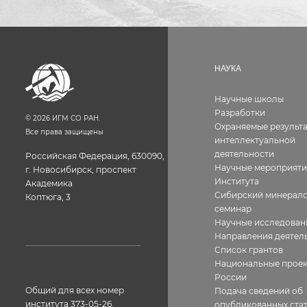
НАУКА
Научные школы
Разработки
©
2026
ИГМ СО РАН.
Охраняемые результ
Все права защищены
интеллектуальной
деятельности
Российская Федерация, 630090,
Научные мероприяти
г. Новосибирск, проспект
Института
Академика
Сибирский минерало
Коптюга, 3
семинар
Научные исследован
Направления деятел
Список грантов
Национальные прое
России
Общий для всех номер
Подача сведений об
института 373-05-26.
опубликованных стат