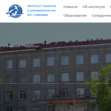
Институт геологии
Новости
Об институте
и минералогии им.
В.С. Соболева
Образование
Сотрудник
Главная
vesninvs