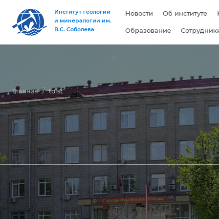
Институт геологии
Новости
Об институте
и минералогии им.
В.С. Соболева
Образование
Сотрудник
Главная
tolst