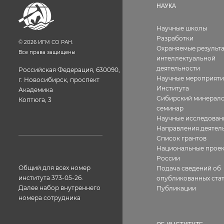
НАУКА
Научные школы
Разработки
©
2026
ИГМ СО РАН.
Охраняемые результ
Все права защищены
интеллектуальной
деятельности
Российская Федерация, 630090,
Научные мероприяти
г. Новосибирск, проспект
Института
Академика
Сибирский минерало
Коптюга, 3
семинар
Научные исследован
Направления деятел
Список грантов
Национальные прое
России
Общий для всех номер
Подача сведений об
института 373-05-26.
опубликованных стат
Далее набор внутреннего
Публикации
номера сотрудника