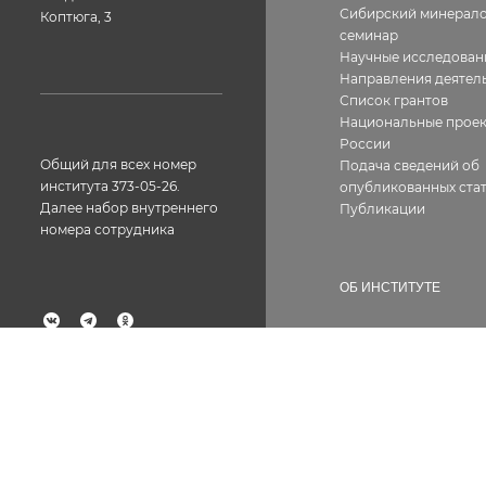
Сибирский минерало
Коптюга, 3
семинар
Научные исследован
Направления деятел
Список грантов
Национальные прое
России
Общий для всех номер
Подача сведений об
института 373-05-26.
опубликованных стат
Далее набор внутреннего
Публикации
номера сотрудника
ОБ ИНСТИТУТЕ
История
География работ
Факс: 373-05-61
Фотогалерея
Структура
Лицензии, сертифик
Контакты
Вакансии