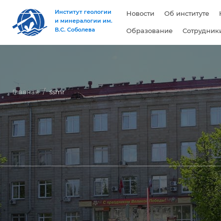
Институт геологии
Новости
Об институте
и минералогии им.
В.С. Соболева
Образование
Сотрудник
Главная
ssmr