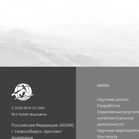
НАУКА
Научные школы
Разработки
©
2026
ИГМ СО РАН.
Охраняемые результ
Все права защищены
интеллектуальной
деятельности
Российская Федерация, 630090,
Научные мероприяти
г. Новосибирск, проспект
Института
Академика