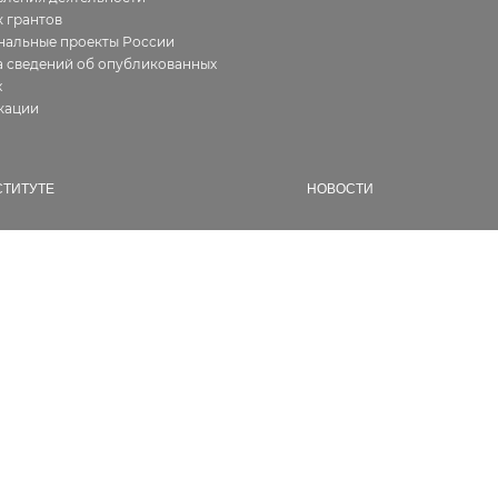
 грантов
нальные проекты России
 сведений об опубликованных
х
кации
СТИТУТЕ
НОВОСТИ
ия
Все
фия работ
В Институте
алерея
Новости геологии
ура
Семинары и конференции
ии, сертификаты
Конкурсы и гранты
кты
Разное
сии
дникам
енты
водействие коррупции