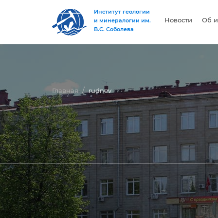
Институт геологии
Новости
Об и
и минералогии им.
В.С. Соболева
Главная
rudnev