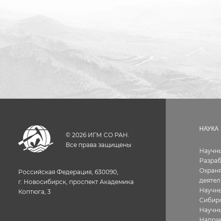
НАУКА
©
2026
ИГМ СО РАН.
Все права защищены
Научн
Разра
Охраня
Российская Федерация, 630090,
деятел
г. Новосибирск, проспект Академика
Научны
Коптюга, 3
Сибир
Научн
Направ