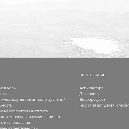
ОБРАЗОВАНИЕ
ые школы
Аспирантура
ботки
Диссоветы
емые результаты интеллектуальной
Видеоресурсы
ьности
Геология для детей и люби
е мероприятия Института
ский минералогический семинар
ые исследования
ления деятельности