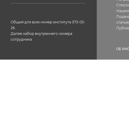
Список
Нацио
Подача
Общий для всех номер института 373-05-
статья
26.
Публи
Далее набор внутреннего номера
сотрудника
ОБ ИН
Истор
Геогра
Фотог
Факс: 373-05-61
Структ
Лиценз
Конта
Вакан
Сотру
Докум
Проти