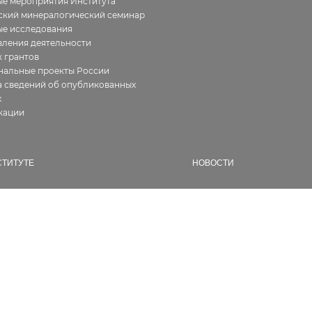
е мероприятия Института
ский минералогический семинар
ые исследования
ления деятельности
 грантов
нальные проекты России
 сведений об опубликованных
х
кации
СТИТУТЕ
НОВОСТИ
ия
Все
фия работ
В Институте
алерея
Новости геологии
ура
Семинары и конференции
ии, сертификаты
Конкурсы и гранты
кты
Разное
сии
дникам
енты