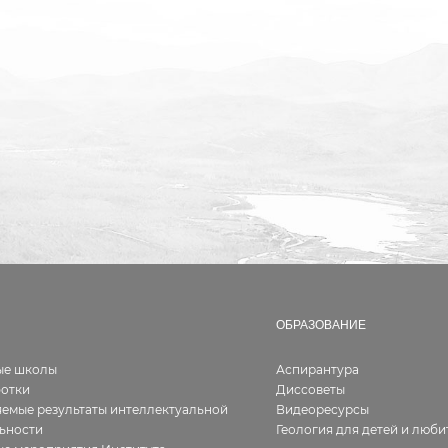
ОБРАЗОВАНИЕ
ые школы
Аспирантура
ботки
Диссоветы
емые результаты интеллектуальной
Видеоресурсы
ьности
Геология для детей и люби