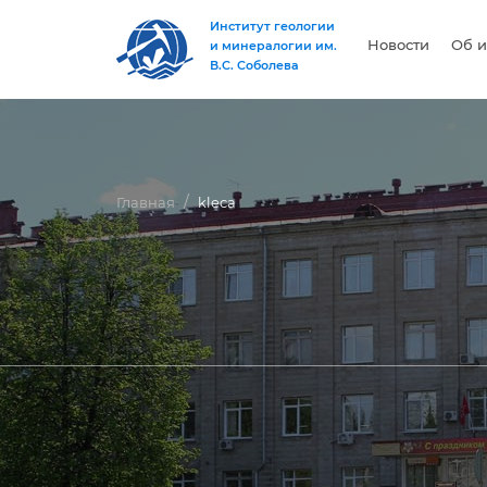
Институт геологии
Новости
Об и
и минералогии им.
В.С. Соболева
Главная
kleca