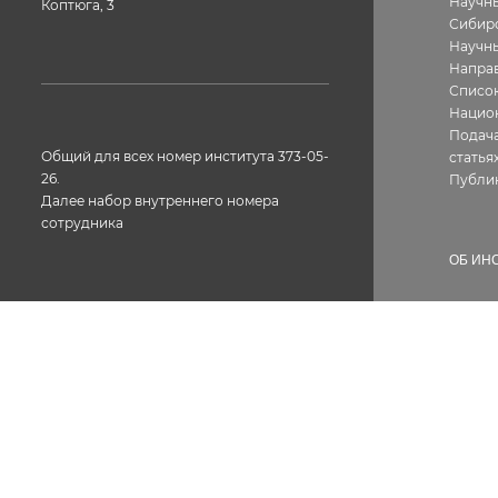
Научны
Коптюга, 3
Сибир
Научн
Направ
Список
Нацио
Подача
Общий для всех номер института 373-05-
статья
26.
Публи
Далее набор внутреннего номера
сотрудника
ОБ ИН
Истор
Геогра
Фотог
Факс: 373-05-61
Структ
Лиценз
Конта
Вакан
Сотру
Докум