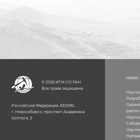
НАУКА
©
2026
ИГМ СО РАН.
Все права защищены
Научн
Разра
Охраня
Российская Федерация, 630090,
деятел
г. Новосибирск, проспект Академика
Научны
Коптюга, 3
Сибир
Научн
Направ