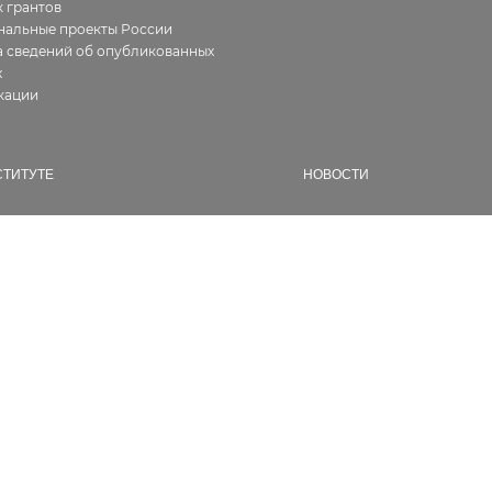
 грантов
нальные проекты России
 сведений об опубликованных
х
кации
СТИТУТЕ
НОВОСТИ
ия
Все
фия работ
В Институте
алерея
Новости геологии
ура
Семинары и конференции
ии, сертификаты
Конкурсы и гранты
кты
Разное
сии
дникам
енты
водействие коррупции