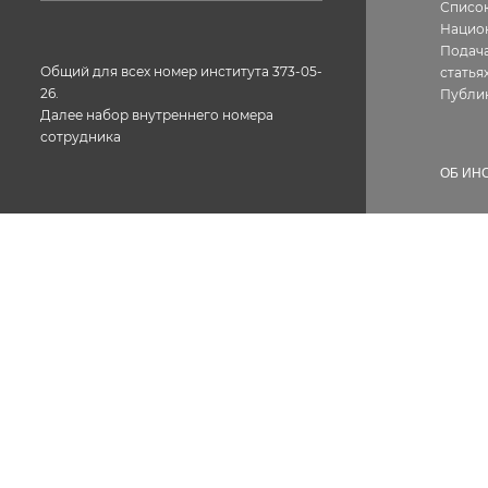
Список
Нацио
Подача
Общий для всех номер института 373-05-
статья
26.
Публи
Далее набор внутреннего номера
сотрудника
ОБ ИН
Истор
Геогра
Фотог
Факс: 373-05-61
Структ
Лиценз
Конта
Вакан
Сотру
Докум
Проти