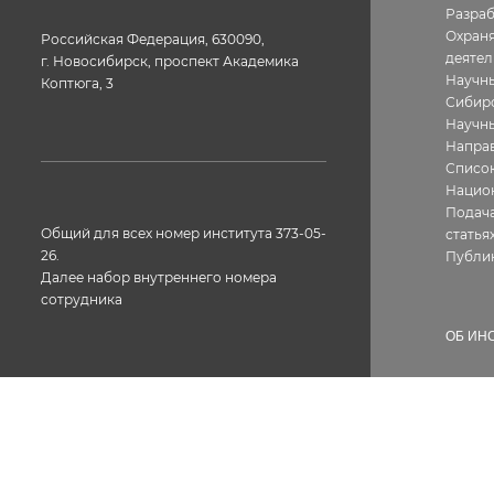
Разра
Охраня
Российская Федерация, 630090,
деятел
г. Новосибирск, проспект Академика
Научны
Коптюга, 3
Сибир
Научн
Направ
Список
Нацио
Подача
Общий для всех номер института 373-05-
статья
26.
Публи
Далее набор внутреннего номера
сотрудника
ОБ ИН
Истор
Геогра
Фотог
Факс: 373-05-61
Структ
Лиценз