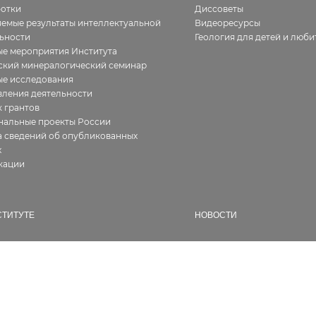
ботки
Диссоветы
емые результаты интеллектуальной
Видеоресурсы
ьности
Геология для детей и люби
е мероприятия Института
ский минералогический семинар
ые исследования
ления деятельности
 грантов
нальные проекты России
 сведений об опубликованных
х
кации
СТИТУТЕ
НОВОСТИ
ия
Все
фия работ
В Институте
алерея
Новости геологии
ура
Семинары и конференции
ии, сертификаты
Конкурсы и гранты