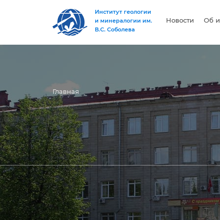
Институт геологии
Новости
Об и
и минералогии им.
В.С. Соболева
Главная