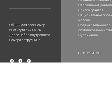
Научные исследован
Направления деятел
Список грантов
Национальные прое
России
Общий для всех номер
Подача сведений об
института 373-05-26.
опубликованных стат
Далее набор внутреннего
Публикации
номера сотрудника
ОБ ИНСТИТУТЕ
История
География работ
Факс: 373-05-61
Фотогалерея
Структура
Лицензии, сертифик
Контакты
Вакансии
Сотрудникам
Документы
Противодействие ко