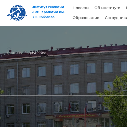
Институт геологии
Новости
Об институте
и минералогии им.
В.С. Соболева
Образование
Сотрудник
Главная
gavrishea