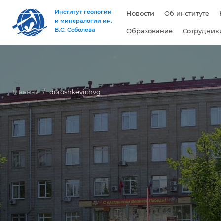
Институт геологии
Новости
Об институте
и минералогии им.
В.С. Соболева
Образование
Сотрудник
Главная
doroshkevichvg