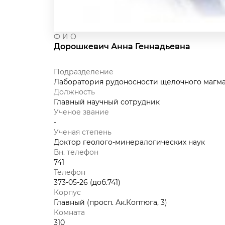
Ф И О
Дорошкевич Анна Геннадьевна
Подразделение
Лаборатория рудоносности щелочного магмат
Должность
Главный научный сотрудник
Ученое звание
-
Ученая степень
Доктор геолого-минералогических наук
Вн. телефон
741
Телефон
373-05-26 (доб.741)
Корпус
Главный (просп. Ак.Коптюга, 3)
Комната
310