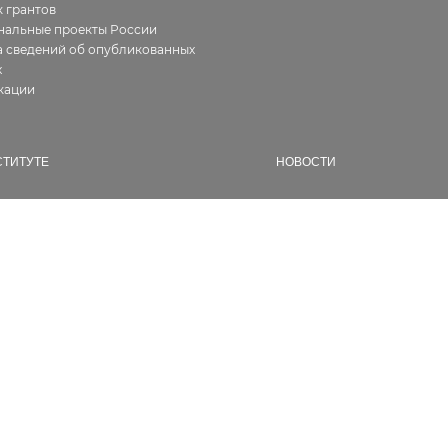
 грантов
нальные проекты России
 сведений об опубликованных
х
кации
СТИТУТЕ
НОВОСТИ
ия
Все
фия работ
В Институте
алерея
Новости геологии
ура
Семинары и конференции
ии, сертификаты
Конкурсы и гранты
кты
Разное
сии
дникам
енты
водействие коррупции