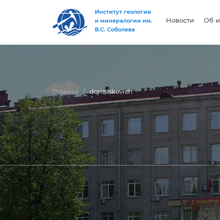
Институт геологии
Новости
Об и
и минералогии им.
В.С. Соболева
Главная
doroshkevich