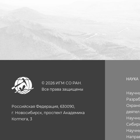
НАУКА
©
2026
ИГМ СО РАН.
Все права защищены
Научн
Разра
Охраня
Российская Федерация, 630090,
деятел
г. Новосибирск, проспект Академика
Научны
Коптюга, 3
Сибир
Научн
Направ