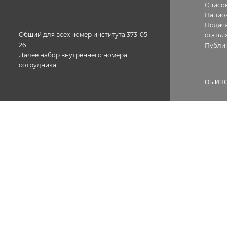
Список
Нацио
Подача
Общий для всех номер института 373-05-
статья
26.
Публи
Далее набор внутреннего номера
сотрудника
ОБ ИН
Истор
Геогра
Фотог
Факс: 373-05-61
Структ
Лиценз
Конта
Вакан
Сотру
Докум
Проти