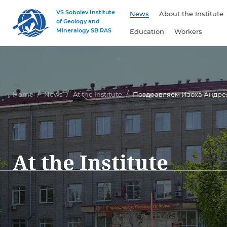
VS Sobolev Institute
News
About the Institute
of Geology and
Mineralogy SB RAS
Education
Workers
Home
News
At the Institute
Поздравляем Изоха Андре
At the Institute