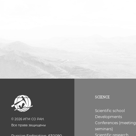
SCIENCE
Scientific school
Developments
©
2026
ИГМ СО РАН.
Conferences (meeting
Все права защищены
seminars)
Scientific research
Russian Federation, 630090,