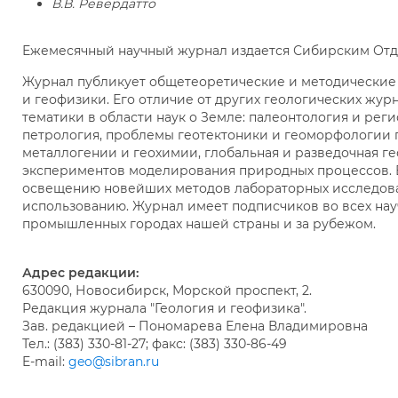
В.В. Ревердатто
Ежемесячный научный журнал издается Сибирским Отде
Журнал публикует общетеоретические и методические 
и геофизики. Его отличие от других геологических жур
тематики в области наук о Земле: палеонтология и рег
петрология, проблемы геотектоники и геоморфологии 
металлогении и геохимии, глобальная и разведочная г
экспериментов моделирования природных процессов. 
освещению новейших методов лабораторных исследов
использованию. Журнал имеет подписчиков во всех нау
промышленных городах нашей страны и за рубежом.
Адрес редакции:
630090, Новосибирск, Морской проспект, 2.
Редакция журнала "Геология и геофизика".
Зав. редакцией – Пономарева Елена Владимировна
Тел.: (383) 330-81-27; факс: (383) 330-86-49
E-mail:
geo@sibran.ru