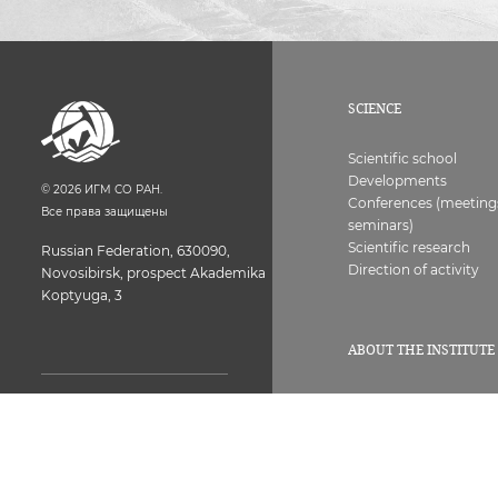
SCIENCE
Scientific school
Developments
©
2026
ИГМ СО РАН.
Conferences (meeting
Все права защищены
seminars)
Scientific research
Russian Federation, 630090,
Direction of activity
Novosibirsk, prospect Akademika
Koptyuga, 3
ABOUT THE INSTITUTE
History
Structure
Licenses, certificates
Common room of the
Contacts
Institute 373-05-26.
Vacancies
Next, set the internal