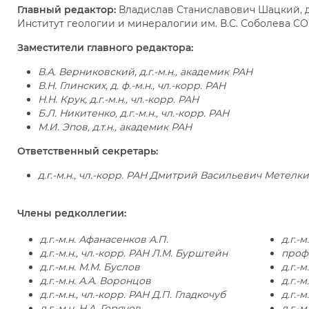
Главный редактор:
Владислав Станиславович Шацкий, д.
Институт геологии и минералогии им. В.С. Соболева С
Заместители главного редактора:
В.А. Верниковский, д.г.-м.н., академик РАН
В.Н. Глинских, д. ф.-м.н., чл.-корр. РАН
Н.Н. Крук, д.г.-м.н., чл.-корр. РАН
Б.Л. Никитенко, д.г.-м.н., чл.-корр. РАН
М.И. Эпов, д.т.н., академик РАН
Ответственный секретарь:
д.г.-м.н., чл.-корр. РАН
Дмитрий Васильевич Метелки
Члены редколлегии:
д.г.-м.н. Афанасенков А.П.
д.г.-
д.г.-м.н., чл.-корр. РАН Л.М. Бурштейн
проф
д.г.-м.н. М.М. Буслов
д.г.-
д.г.-м.н. А.А. Воронцов
д.г.-
д.г.-м.н., чл.-корр. РАН Д.П. Гладкочуб
д.г.-
д.г.-м.н. Н.А. Горячев
д.г.-