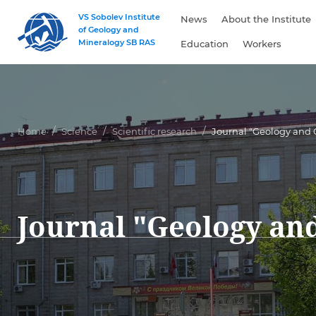
VS Sobolev Institute
News
About the Institute
of Geology and
Mineralogy SB RAS
Education
Workers
Home
Science
Scientific research
Journal "Geology and 
Journal "Geology an