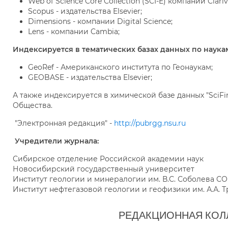
Web of Science Core Collection (SCI-E) компании Clariv
Scopus - издательства Elsevier;
Dimensions - компании Digital Science;
Lens - компании Cambia;
Индексируется в тематических базах данных по наукам
GeoRef - Американского института по Геонаукам;
GEOBASE - издательства Elsevier;
А также индексируется в химической базе данных "SciF
Общества.
"Электронная редакция" -
http://pubrgg.nsu.ru
Учредители журнала:
Сибирское отделение Российской академии наук
Новосибирский государственный университет
Институт геологии и минералогии им. В.С. Соболева С
Институт нефтегазовой геологии и геофизики им. А.А.
РЕДАКЦИОННАЯ КОЛ