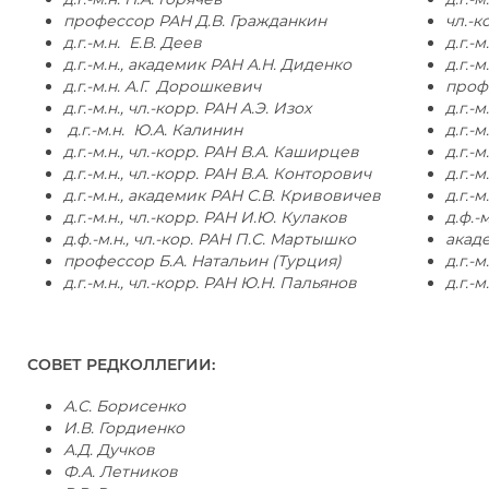
профессор РАН Д.В. Гражданкин
чл.-к
д.г.-м.н. Е.В. Деев
д.г.-
д.г.-м.н., академик РАН А.Н. Диденко
д.г.-м
д.г.-м.н. А.Г. Дорошкевич
проф
д.г.-м.н., чл.-корр. РАН А.Э. Изох
д.г.-
д.г.-м.н. Ю.А. Калинин
д.г.-
д.г.-м.н., чл.-корр. РАН В.А. Каширцев
д.г.-
д.г.-м.н., чл.-корр. РАН В.А. Конторович
д.г.-
д.г.-м.н., академик РАН С.В. Кривовичев
д.г.-
д.г.-м.н., чл.-корр. РАН И.Ю. Кулаков
д.ф.-
д.ф.-м.н., чл.-кор. РАН П.С. Мартышко
акад
профессор Б.А. Натальин (Турция)
д.г.-
д.г.-м.н., чл.-корр. РАН Ю.Н. Пальянов
д.г.-
СОВЕТ РЕДКОЛЛЕГИИ:
А.С. Борисенко
И.В. Гордиенко
А.Д. Дучков
Ф.А. Летников