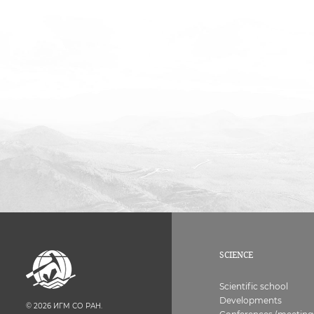
SCIENCE
Scientific school
Developments
©
2026
ИГМ СО РАН.