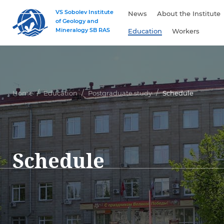
VS Sobolev Institute
News
About the Institute
of Geology and
Mineralogy SB RAS
Education
Workers
Home
Education
Postgraduate study
Schedule
Schedule