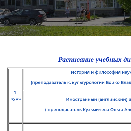
Расписание учебных д
История и философия нау
(преподаватель к. культурологии Бойко Вл
1
курс
Иностранный (английский) 
( преподаватель Кузьмичева Ольга А