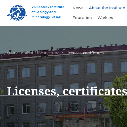
VS Sobolev Institute
News
About the Institute
of Geology and
Mineralogy SB RAS
Education
Workers
Home
About the Institute
Licenses, certificates
Licenses, certificate