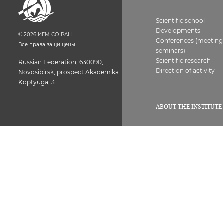
Scientific school
Developments
©
2026
ИГМ СО РАН.
Conferences (meeting
Все права защищены
seminars)
Scientific research
Russian Federation, 630090,
Direction of activity
Novosibirsk, prospect Akademika
Koptyuga, 3
ABOUT THE INSTITUTE
History
Structure
Licenses, certificates
Common room of the
Contacts
Institute 373-05-26.
Vacancies
Next, set the internal
Workers
number of the employee
Combating corruptio
Fax: 373-05-61