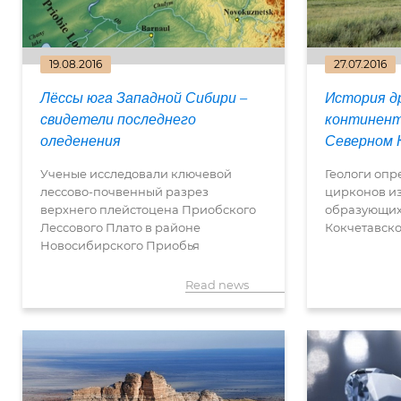
19.08.2016
27.07.2016
Лёссы юга Западной Сибири –
История д
свидетели последнего
континент
оледенения
Северном 
Ученые исследовали ключевой
Геологи опр
лессово-почвенный разрез
цирконов из
верхнего плейстоцена Приобского
образующих
Лессового Плато в районе
Кокчетавско
Новосибирского Приобья
Read news