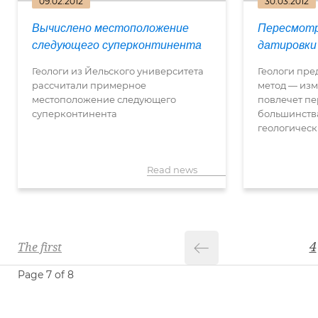
09.02.2012
30.03.2012
Вычислено местоположение
Пересмотр
следующего суперконтинента
датировки 
Геологи из Йельского университета
Геологи пре
рассчитали примерное
метод — изм
местоположение следующего
повлечет п
суперконтинента
большинств
геологическ
Read news
4
The first
Page 7 of 8