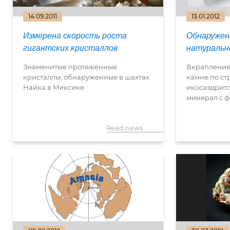
14.09.2011
13.01.2012
Измерена скорость роста
Обнаружен
гигантских кристаллов
натуральн
Знаменитые протяжённые
Вкрапления 
кристаллы, обнаруженные в шахтах
камне по ст
Найка в Мексике
икосаэдрито
минерал с ф
Read news