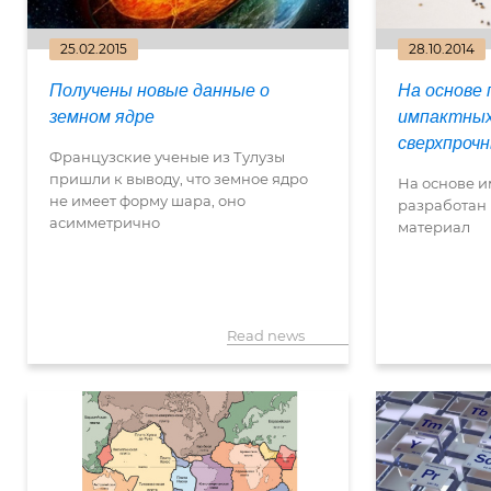
25.02.2015
28.10.2014
Получены новые данные о
На основе 
земном ядре
импактных
сверхпроч
Французские ученые из Тулузы
пришли к выводу, что земное ядро
На основе 
не имеет форму шара, оно
разработан
асимметрично
материал
Read news