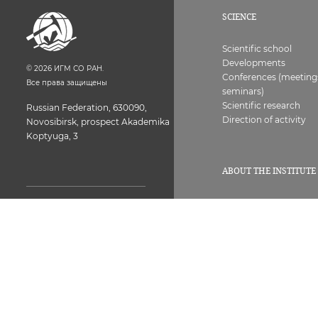
SCIENCE
Scientific school
Developments
©
2026
ИГМ СО РАН.
Conferences (meeting
Все права защищены
seminars)
Scientific research
Russian Federation, 630090,
Direction of activity
Novosibirsk, prospect Akademika
Koptyuga, 3
ABOUT THE INSTITUTE
History
Structure
Licenses, certificates
Common room of the
Contacts
Institute 373-05-26.
Vacancies
Next, set the internal
Workers
number of the employee
Combating corruptio