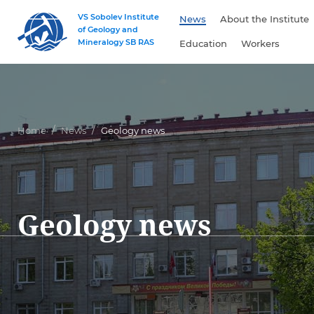
VS Sobolev Institute
News
About the Institute
of Geology and
Mineralogy SB RAS
Education
Workers
Home
News
Geology news
Geology news