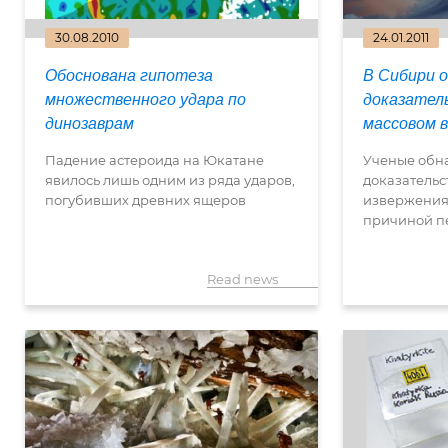
30.08.2010
24.01.2011
Обоснована гипотеза
В Сибири 
множественного удара по
доказатель
динозаврам
массовом 
Падение астероида на Юкатане
Ученые обн
явилось лишь одним из ряда ударов,
доказательс
погубивших древних ящеров
извержения 
причиной п
Read news