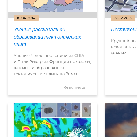
18.04.2014
28.12.2013
Ученые рассказали об
Постижен
образовании тектонических
Крупнейшее
плит
ископаемых 
ученых
Ученые Дэвид Берковичи из США
и Яник Рикар из Франции показали,
как могли образоваться
тектонические плиты на Земле
Read news