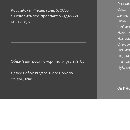
Разра
Охраня
Российская Федерация, 630090,
деятел
г. Новосибирск, проспект Академика
Научны
Коптюга, 3
Сибир
Научн
Направ
Список
Нацио
Подача
Общий для всех номер института 373-05-
статья
26.
Публи
Далее набор внутреннего номера
сотрудника
ОБ ИН
Истор
Геогра
Фотог
Факс: 373-05-61
Структ
Лиценз