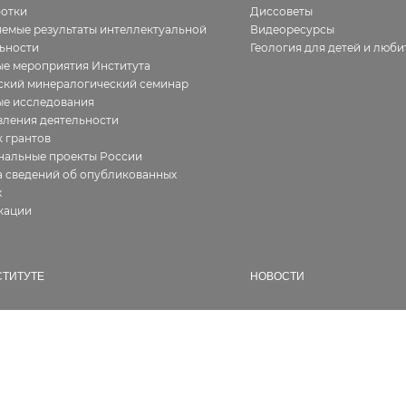
ботки
Диссоветы
емые результаты интеллектуальной
Видеоресурсы
ьности
Геология для детей и люби
е мероприятия Института
ский минералогический семинар
ые исследования
ления деятельности
 грантов
нальные проекты России
 сведений об опубликованных
х
кации
СТИТУТЕ
НОВОСТИ
ия
Все
фия работ
В Институте
алерея
Новости геологии
ура
Семинары и конференции
ии, сертификаты
Конкурсы и гранты