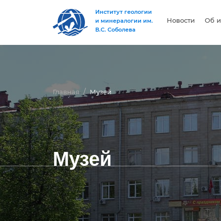
Институт геологии
Новости
Об и
и минералогии им.
В.С. Соболева
Главная
Музей
Музей